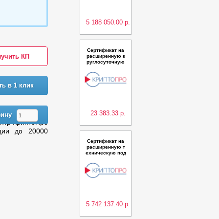
CSP“ для ПАК "К
риптоПро DSS"
версии 2.0 до 30
000 п
5 188 050.00 р.
Сертификат на
учить КП
расширенную к
руглосуточную
техническую по
ддержку однойк
омпоненты Цент
ть в 1 клик
р Регистрации.
Сервер отчетов
ПАК КриптоПро
УЦ версии 2.0 (И
сполнен
23 383.33 р.
зину
нтр КриптоПро
ции до 20000
Сертификат на
расширенную т
ехническую под
держку ПАК "Удо
стоверяющий ц
ентр КриптоПро
УЦ" версии 2.0
(Исполнения 5,
9) класс КС2 в к
ластерной конф
игураци
5 742 137.40 р.