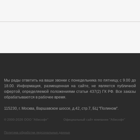
Мы рады ответить на ваши звонки с понедельника по пятницу, с 9.00 до
18.00. Информация, размещенная на сайте, не является публичной
офертой, определяемой положениями статьи 437(2) ГК РФ. Все заказы
обрабатываются в рабочее время.
115230, г. Москва, Варшавское шоссе, д.42, стр.7, БЦ "Полином".
© 2000-2026 ООО "Абисофт" Официальный сайт компании "Абисофт"
Политика обработки персональных данных