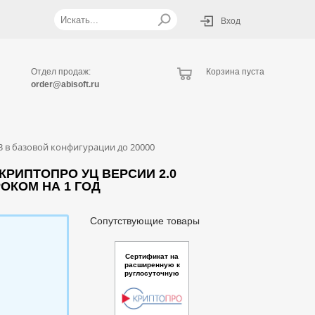
Вход
Отдел продаж:
Корзина пуста
order@abisoft.ru
 в базовой конфигурации до 20000
РИПТОПРО УЦ ВЕРСИИ 2.0
ОКОМ НА 1 ГОД
Сопутствующие товары
Сертификат на
расширенную к
руглосуточную
техническую по
ддержку ПО "Мо
дуль доступа “К
риптоПро Cloud