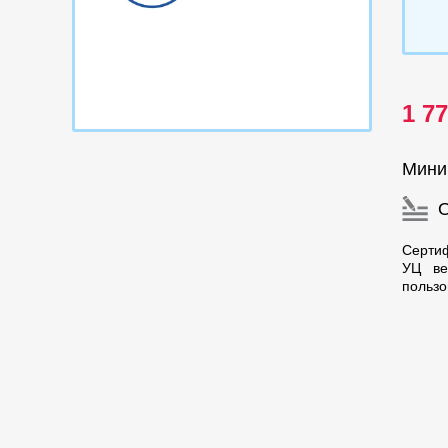
1 7
Мини
Сертиф
УЦ ве
пользо