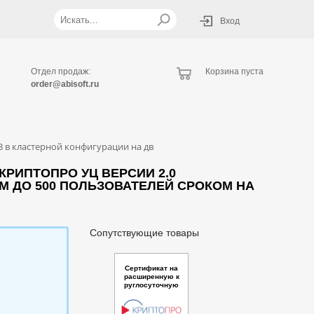
Вход
Отдел продаж:
Корзина пуста
order@abisoft.ru
 в кластерной конфигурации на дв
РИПТОПРО УЦ ВЕРСИИ 2.0
ВМ ДО 500 ПОЛЬЗОВАТЕЛЕЙ СРОКОМ НА
Сопутствующие товары
Сертификат на
расширенную к
руглосуточную
техническую по
ддержку ПО Кри
птоПро TSP Ser