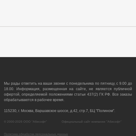
Мы рады ответить на ваши звонки с понедельника по пятницу, с 9.00 до
18.00. Информация, размещенная на сайте, не является публичной
офертой, определяемой положениями статьи 437(2) ГК РФ. Все заказы
обрабатываются в рабочее время.
115230, г. Москва, Варшавское шоссе, д.42, стр.7, БЦ "Полином".
© 2000-2026 ООО "Абисофт" Официальный сайт компании "Абисофт"
Политика обработки персональных данных