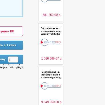
ver из состава П
АК Службы УЦ в
ерсии 2.0 (Испо
лнение 8) класс
КС3 на
381 250.00 р.
Сертификат на т
учить КП
ехническую под
держку СКЗИ Кр
иптоПро CSP ве
рсии 5.0 на одно
м TLS-сервере н
ть в 1 клик
а неограниченн
ое количество о
дновременных
подключений ср
оком н
1 016 666.67 р.
зину
нтр КриптоПро
рации на двух
Сертификат на
расширенную т
ехническую под
держку ПАК "Удо
стоверяющий ц
ентр КриптоПро
УЦ" версии 2.0
(Исполнение 16)
класс КС3 в кла
стерной конфиг
урации
9 549 550.00 р.