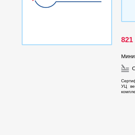
821
Мини
Сертиф
УЦ ве
компле