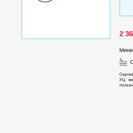
2 3
Мини
Сертиф
УЦ ве
пользо