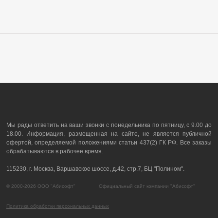
Мы рады ответить на ваши звонки с понедельника по пятницу, с 9.00 до
18.00. Информация, размещенная на сайте, не является публичной
офертой, определяемой положениями статьи 437(2) ГК РФ. Все заказы
обрабатываются в рабочее время.
115230, г. Москва, Варшавское шоссе, д.42, стр.7, БЦ "Полином".
© 2000-2026 ООО "Абисофт" Официальный сайт компании "Абисофт"
Политика обработки персональных данных