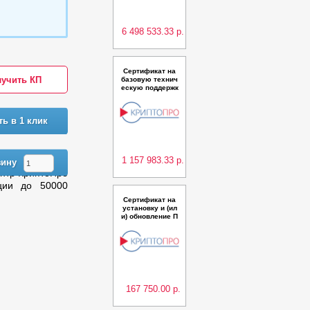
о УЦ версии 2.0
(Исполнение 16)
класс КС3 в кла
стерной
6 498 533.33 р.
Сертификат на
учить КП
базовую технич
ескую поддержк
у ПАК Удостовер
яющий центр Кр
иптоПро УЦ вер
ть в 1 клик
сии 2.0 (Исполн
ения 6,10) класс
КС3 в кластерно
йконфигурации
на д
1 157 983.33 р.
зину
нтр КриптоПро
ции до 50000
Сертификат на
установку и (ил
и) обновление П
О "КриптоПро O
CSP Server" из
состава ПАК "С
лужбы УЦ" верс
ии 2.0 (Исполне
ние 6) класс КС3
на одном серве
ре
167 750.00 р.