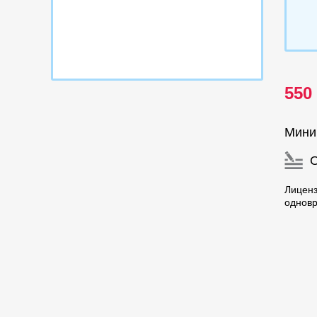
550
Мини
Лицен
однов