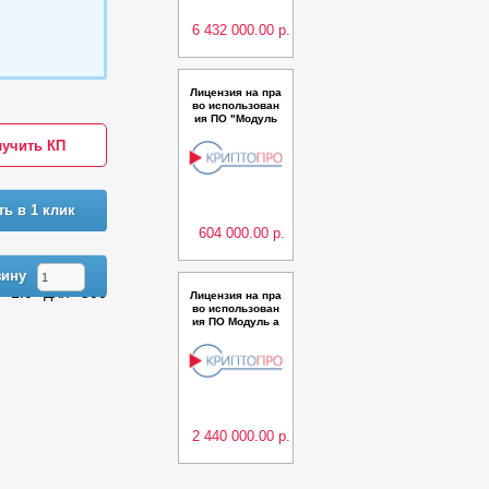
6 432 000.00 р.
Лицензия на пра
во использован
ия ПО "Модуль
доступа “Крипто
учить КП
Про Cloud CSP“
для ПК "КриптоП
ро Ключ" верси
и 1.0 до 500 пол
ьзователей
ть в 1 клик
604 000.00 р.
зину
и 1.0 для 500
Лицензия на пра
во использован
ия ПО Модуль а
утентификации
мобильных при
ложений для ПК
КриптоПро Ключ
версии 1.0 до 80
00 пользовател
ей (годовая)
2 440 000.00 р.