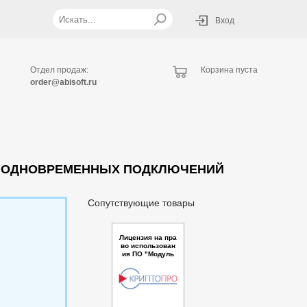
Вход
Отдел продаж:
Корзина пуста
order@abisoft.ru
500 ОДНОВРЕМЕННЫХ ПОДКЛЮЧЕНИЙ
Сопутствующие товары
Лицензия на пра
во использован
ия ПО "Модуль
доступа “Крипто
Про Cloud CSP“
для ПК "КриптоП
ро Ключ" верси
и 1.0 до 7 000 по
льзователей