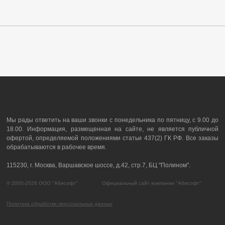
Мы рады ответить на ваши звонки с понедельника по пятницу, с 9.00 до
18.00. Информация, размещенная на сайте, не является публичной
офертой, определяемой положениями статьи 437(2) ГК РФ. Все заказы
обрабатываются в рабочее время.
115230, г. Москва, Варшавское шоссе, д.42, стр.7, БЦ "Полином".
© 2000-2026 ООО "Абисофт" Официальный сайт компании "Абисофт"
Политика обработки персональных данных