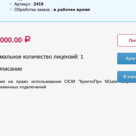
Артикул :
2419
Обработка заказа :
в рабочее время
 000.00
a
Пол
мальное количество лицензий: 1
Купи
Описание
В кор
зия на право использования СКЗИ "КриптоПро NGate" верси
ременных подключений