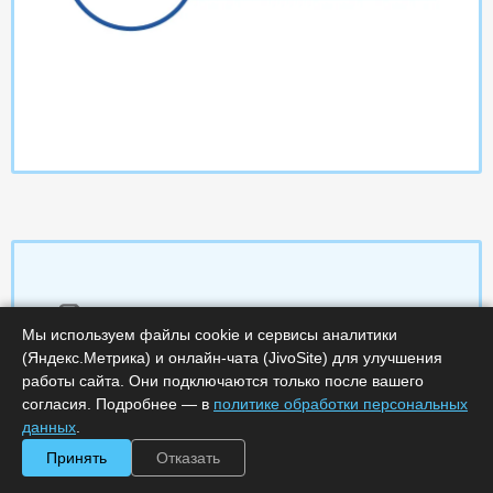
Характеристики
Мы используем файлы cookie и сервисы аналитики
(Яндекс.Метрика) и онлайн-чата (JivoSite) для улучшения
Срок поставки, дней :
14
работы сайта. Они подключаются только после вашего
Минимальное количество лицензий :
1
согласия. Подробнее — в
политике обработки персональных
Код :
0000-369536
данных
.
Артикул :
2421
Обработка заказа :
в рабочее время
Принять
Отказать