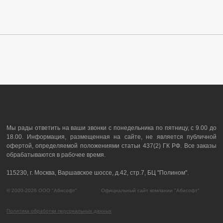
Мы рады ответить на ваши звонки с понедельника по пятницу, с 9.00 до
18.00. Информация, размещенная на сайте, не является публичной
офертой, определяемой положениями статьи 437(2) ГК РФ. Все заказы
обрабатываются в рабочее время.
115230, г. Москва, Варшавское шоссе, д.42, стр.7, БЦ "Полином".
© 2000-2026 ООО "Абисофт" Официальный сайт компании "Абисофт"
Политика обработки персональных данных