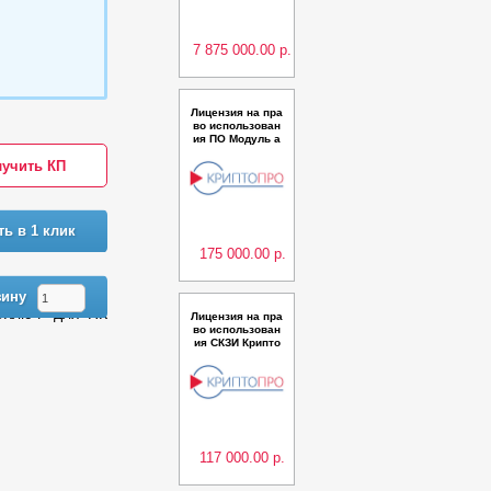
К КриптоПро Кл
юч версии 1.0 н
а одном сервер
е до 7
7 875 000.00 р.
Лицензия на пра
во использован
ия ПО Модуль а
утентификации
учить КП
КриптоКлюч для
ПК КриптоПро К
люч версии 1.0
до 2000 пользов
ателей сроком н
ть в 1 клик
а 1 мес.
175 000.00 р.
зину
оКлюч" для ПК
Лицензия на пра
во использован
ия СКЗИ Крипто
Про CSP версии
5.0 для использ
ования в состав
е мобильного пр
иложения с Прог
раммным модул
ем Банка Росси
и, пр
117 000.00 р.