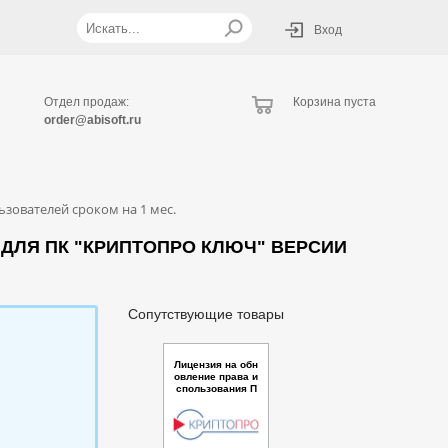
Вход
Отдел продаж:
Корзина пуста
order@abisoft.ru
зователей сроком на 1 мес.
ДЛЯ ПК "КРИПТОПРО КЛЮЧ" ВЕРСИИ
Сопутствующие товары
Лицензия на обн
овление права и
спользования П
АК КриптоПро D
SS до ПО Крипт
оПро Ключ Серв
ер из состава П