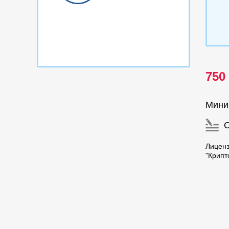
750
Мини
Лицен
"Крипт