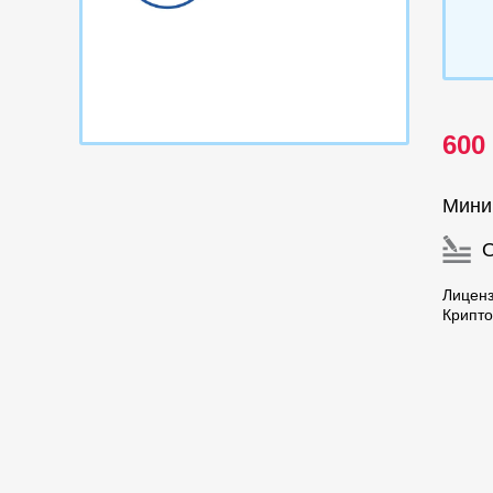
600
Мини
Лицен
Крипто