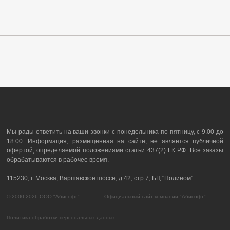
Мы рады ответить на ваши звонки с понедельника по пятницу, с 9.00 до
18.00. Информация, размещенная на сайте, не является публичной
офертой, определяемой положениями статьи 437(2) ГК РФ. Все заказы
обрабатываются в рабочее время.
115230, г. Москва, Варшавское шоссе, д.42, стр.7, БЦ "Полином".
© 2000-2026 ООО "Абисофт" Официальный сайт компании "Абисофт"
Политика обработки персональных данных