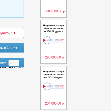
иложения с Прог
раммным модул
ем Банка Росси
и, пр
3 000 000.00 р.
Лицензия на пра
во использован
ия ПО Модуль а
учить КП
утентификации
myDSS для ПАК
КриптоПро DSS
версии 2.0 до 1
000 пользовате
ть в 1 клик
лей (годовая)
298 000.00 р.
зину
yDSS для ПАК
Лицензия на пра
во использован
ия ПО "Модуль
доступа “Крипто
Про Cloud CSP“
для ПК "КриптоП
ро Ключ" верси
и 1.0 до 500 пол
ьзователей (год
овая)
204 000.00 р.