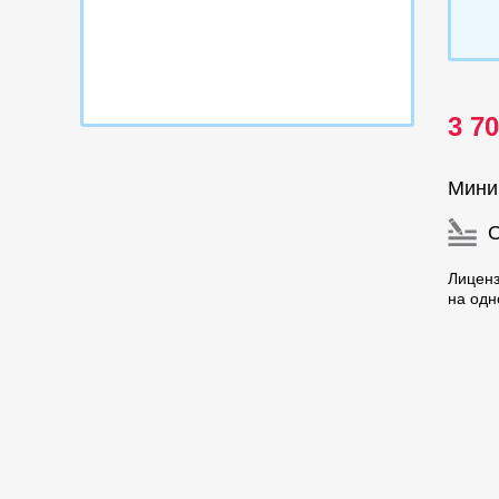
3 7
Мини
Лиценз
на одн