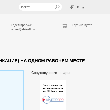
Вход
Отдел продаж:
Корзина пуста
order@abisoft.ru
ФИКАЦИЯ) НА ОДНОМ РАБОЧЕМ МЕСТЕ
Сопутствующие товары
Лицензия на пра
во использован
ия ПО Модуль а
утентификации
myDSS для ПАК
КриптоПро DSS
версии 2.0 до 3
000 пользовате
лей