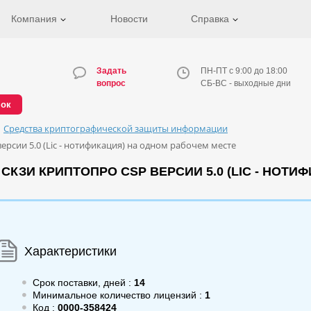
Компания
Новости
Справка
Задать
ПН-ПТ с 9:00 до 18:00
вопрос
СБ-ВС - выходные дни
нок
Средства криптографической защиты информации
рсии 5.0 (Lic - нотификация) на одном рабочем месте
КЗИ КРИПТОПРО CSP ВЕРСИИ 5.0 (LIC - НОТИ
Характеристики
Срок поставки, дней :
14
Минимальное количество лицензий :
1
Код :
0000-358424