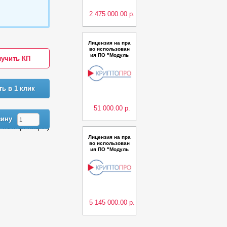
2 475 000.00 р.
Лицензия на пра
во использован
ия ПО "Модуль
учить КП
аутентификации
КриптоКлюч" дл
я ПК "КриптоПро
Ключ" версии 1.
0 до 500 пользо
ть в 1 клик
вателей сроком
на 1 мес.
51 000.00 р.
зину
- нотификация)
Лицензия на пра
во использован
ия ПО "Модуль
доступа "Крипто
Про Cloud CSP"
для ПАК "Крипто
Про DSS" верси
и 2.0 до 7 000 по
льзователей
5 145 000.00 р.