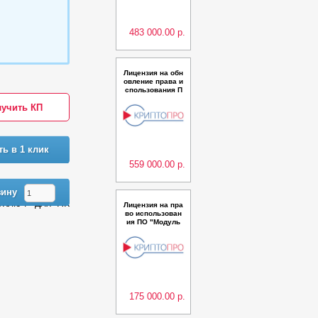
рсии 2.0 на 500
пользователей
483 000.00 р.
Лицензия на обн
овление права и
спользования П
О Модуль досту
учить КП
па “КриптоПро C
loud CSP“ для П
К КриптоПро Кл
юч версии 1.0 д
о 1 000 пользов
ть в 1 клик
ателей
559 000.00 р.
зину
оКлюч" для ПК
Лицензия на пра
во использован
ия ПО "Модуль
аутентификации
мобильных при
ложений" для П
К "КриптоПро Кл
юч" версии 1.0
до 2000 пользов
ателей сроком н
а 1 м
175 000.00 р.