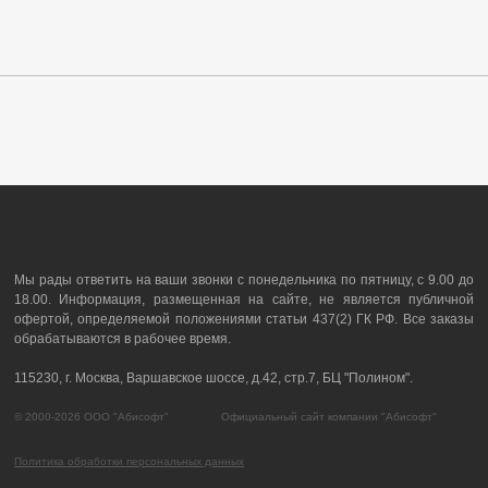
Мы рады ответить на ваши звонки с понедельника по пятницу, с 9.00 до
18.00. Информация, размещенная на сайте, не является публичной
офертой, определяемой положениями статьи 437(2) ГК РФ. Все заказы
обрабатываются в рабочее время.
115230, г. Москва, Варшавское шоссе, д.42, стр.7, БЦ "Полином".
© 2000-2026 ООО "Абисофт" Официальный сайт компании "Абисофт"
Политика обработки персональных данных