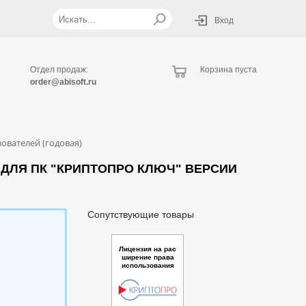
Вход
Отдел продаж:
Корзина пуста
order@abisoft.ru
ователей (годовая)
ДЛЯ ПК "КРИПТОПРО КЛЮЧ" ВЕРСИИ
Сопутствующие товары
Лицензия на рас
ширение права
использования
ПО Модуль ауте
нтификации my
DSS для ПАК Кр
иптоПро DSS ве