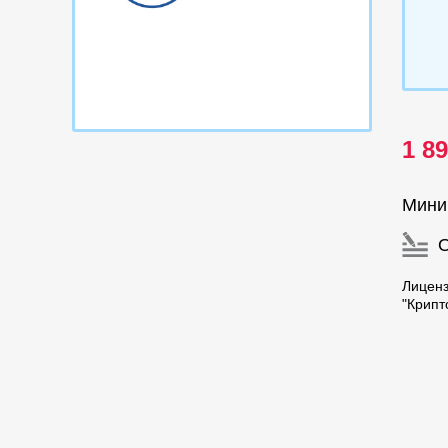
1 8
Мини
Лицен
"Крипт