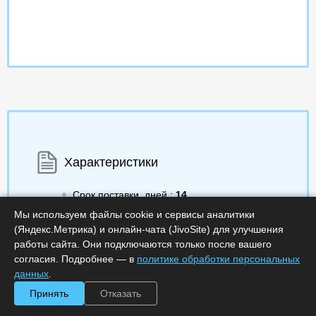
Характеристики
Срок поставки, дней :
14
Минимальное количество лицензий :
1
Мы используем файлы cookie и сервисы аналитики
Код :
0000-354383
(Яндекс.Метрика) и онлайн-чата (JivoSite) для улучшения
Артикул :
INSPECTOR-7-50-ADD-E-F
работы сайта. Они подключаются только после вашего
Обработка заказа :
в рабочее время
согласия. Подробнее — в
политике обработки персональных
данных
.
Принять
Отказать
a