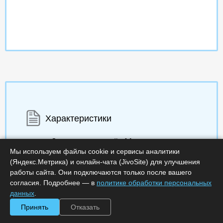
Характеристики
Срок поставки, дней :
14
Минимальное количество лицензий :
1
Мы используем файлы cookie и сервисы аналитики
Код :
0000-291251
(Яндекс.Метрика) и онлайн-чата (JivoSite) для улучшения
Артикул :
RU_VCR
работы сайта. Они подключаются только после вашего
Обработка заказа :
в рабочее время
согласия. Подробнее — в
политике обработки персональных
данных
.
Принять
Отказать