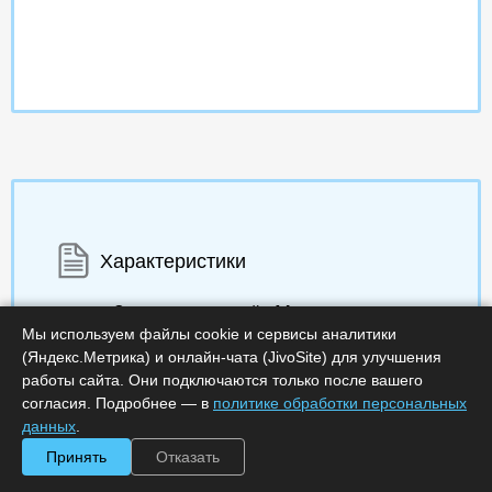
Характеристики
Срок поставки, дней :
14
Минимальное количество лицензий :
1
Мы используем файлы cookie и сервисы аналитики
Код :
0000-367080
(Яндекс.Метрика) и онлайн-чата (JivoSite) для улучшения
Артикул :
RU_ЭЦП_3_3220_met_FSTEK_in
работы сайта. Они подключаются только после вашего
Обработка заказа :
в рабочее время
согласия. Подробнее — в
политике обработки персональных
данных
.
Принять
Отказать