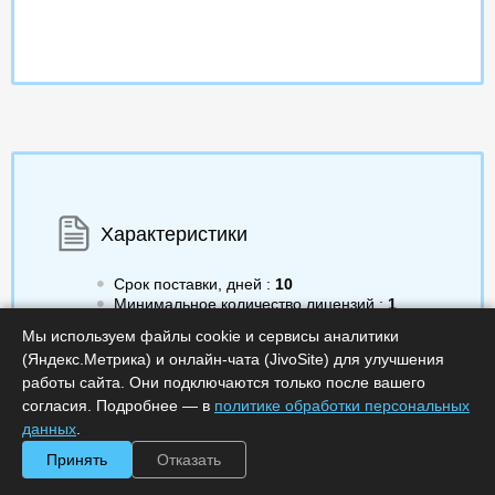
Характеристики
Срок поставки, дней :
10
Минимальное количество лицензий :
1
Код :
0000-372023
Мы используем файлы cookie и сервисы аналитики
Артикул :
APP500MBCRN1
(Яндекс.Метрика) и онлайн-чата (JivoSite) для улучшения
Обработка заказа :
в рабочее время
работы сайта. Они подключаются только после вашего
согласия. Подробнее — в
политике обработки персональных
данных
.
Принять
Отказать
118 904.00
a
Получить КП