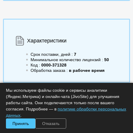
Характеристики
Срок поставки, дней :
7
Минимальное количество лицензий :
50
Код :
0000-371328
Обработка заказа :
в рабочее время
Мы используем файлы cookie и сервисы аналитики
(Яндекс.Метрика) и онлайн-чата (JivoSite) для улучшения
213.00
/шт.
a
Получить КП
работы сайта. Они подключаются только после вашего
согласия. Подробнее — в
политике обработки персональных
данных
.
Минимальное количество
Купить в 1 клик
лицензий: 50
Принять
Отказать