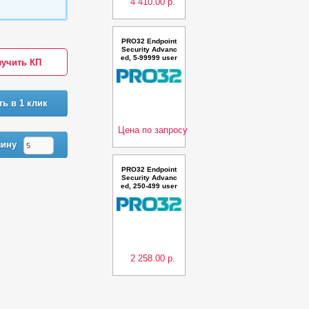
4 410.00 р.
PRO32 Endpoint
Security Advanc
ed, 5-99999 user
учить КП
s, 2 года для уч
ебных заведени
й, миграция
ть в 1 клик
Цена по запросу
зину
PRO32 Endpoint
Security Advanc
ed, 250-499 user
s, 3 года, миграц
ия
2 258.00 р.
Предыдующая
Следующая
PRO32 Endpoint
Security Advanc