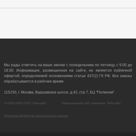
Мы рады ответить на ваши звонки с понедельника по пятницу, с 9.00 до
18.00. Информация, размещенная на сайте, не является публичной
офертой, определяемой положениями статьи 437(2) ГК РФ. Все заказы
обрабатываются в рабочее время.
115230, г. Москва, Варшавское шоссе, д.42, стр.7, БЦ "Полином".
© 2000-2026 ООО "Абисофт" Официальный сайт компании "Абисофт"
Политика обработки персональных данных