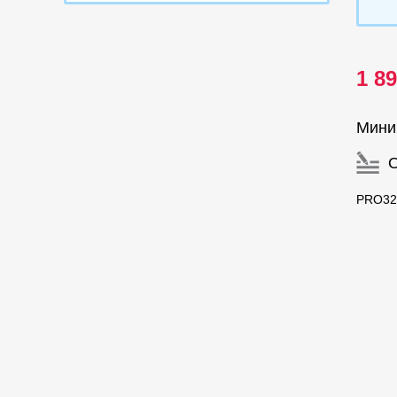
1 8
Мини
PRO32 