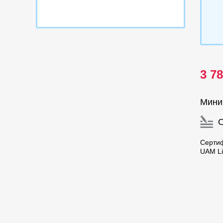
3 7
Мини
Серти
UAM Li