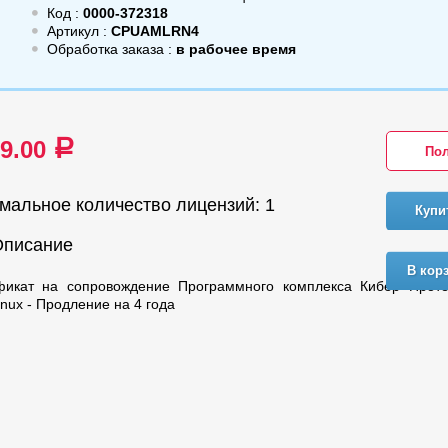
Код :
0000-372318
Артикул :
CPUAMLRN4
Обработка заказа :
в рабочее время
89.00
a
Пол
мальное количество лицензий: 1
Купи
Описание
В кор
фикат на сопровождение Программного комплекса Кибер Проте
nux - Продление на 4 года