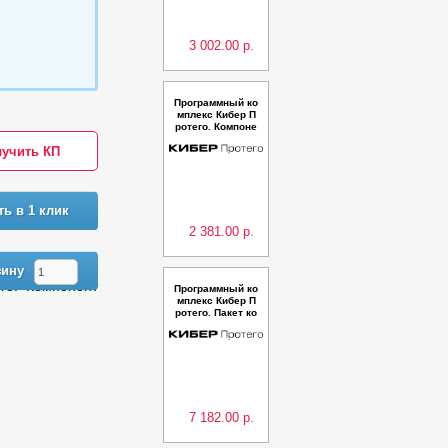
ение на 2 года
3 002.00 р.
Программный ко
мплекс Кибер П
ротего. Компоне
нт UAM
учить КП
ть в 1 клик
2 381.00 р.
зину
го. Компонент
Программный ко
мплекс Кибер П
ротего. Пакет ко
мпонентов TS E
ssential - Перех
од на новую вер
сию
7 182.00 р.