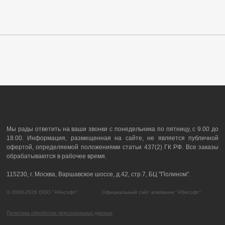
Мы рады ответить на ваши звонки с понедельника по пятницу, с 9.00 до
18.00. Информация, размещенная на сайте, не является публичной
офертой, определяемой положениями статьи 437(2) ГК РФ. Все заказы
обрабатываются в рабочее время.
115230, г. Москва, Варшавское шоссе, д.42, стр.7, БЦ "Полином".
© 2000-2026 ООО "Абисофт" Официальный сайт компании "Абисофт"
Политика обработки персональных данных