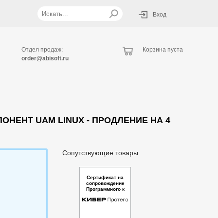
Вход
Отдел продаж:
Корзина пуста
order@abisoft.ru
НЕНТ UAM LINUX - ПРОДЛЕНИЕ НА 4
Сопутствующие товары
Сертификат на
сопровождение
Программного к
омплекса Кибер
Протего. Компон
ент Device Contr
ol Linux - Продл