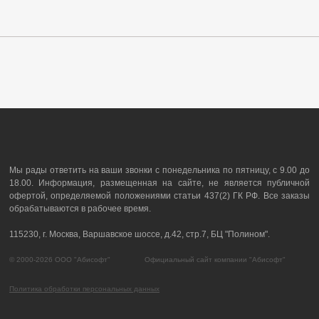
Мы рады ответить на ваши звонки с понедельника по пятницу, с 9.00 до
18.00. Информация, размещенная на сайте, не является публичной
офертой, определяемой положениями статьи 437(2) ГК РФ. Все заказы
обрабатываются в рабочее время.
115230, г. Москва, Варшавское шоссе, д.42, стр.7, БЦ "Полином".
© 2000-2026 ООО "Абисофт" Официальный сайт компании "Абисофт"
Политика обработки персональных данных