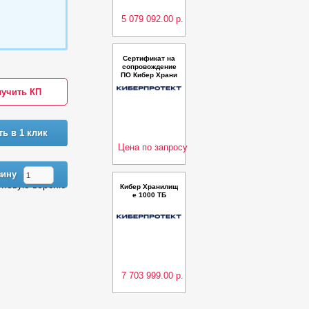
5 079 092.00 р.
Сертификат на
сопровождение
ПО Кибер Храни
лище 1 ТБ – про
учить КП
дление (выравн
ивание дат)
ть в 1 клик
Цена по запросу
зину
 новую версию
Кибер Хранилищ
е 1000 ТБ
7 703 999.00 р.