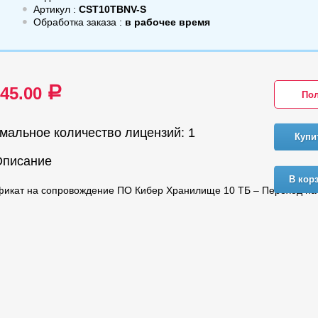
Артикул :
CST10TBNV-S
Обработка заказа :
в рабочее время
945.00
a
Пол
мальное количество лицензий: 1
Купи
Описание
В кор
икат на сопровождение ПО Кибер Хранилище 10 ТБ – Переход на