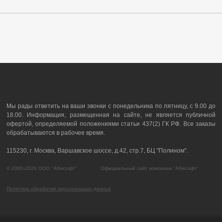
Мы рады ответить на ваши звонки с понедельника по пятницу, с 9.00 до
18.00. Информация, размещенная на сайте, не является публичной
офертой, определяемой положениями статьи 437(2) ГК РФ. Все заказы
обрабатываются в рабочее время.
115230, г. Москва, Варшавское шоссе, д.42, стр.7, БЦ "Полином".
© 2000-2026 ООО "Абисофт" Официальный сайт компании "Абисофт"
Политика обработки персональных данных