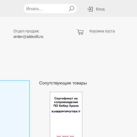
Вход
Отдел продаж:
Корзина пуста
order@abisoft.ru
Сопутствующие товары
Сертификат на
сопровождение
ПО Кибер Храни
лище 10 ТБ