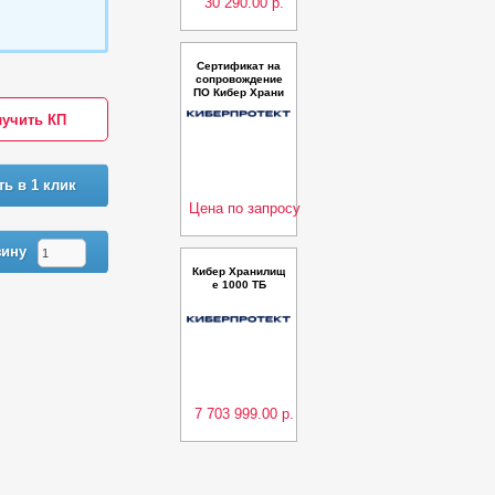
30 290.00 р.
Сертификат на
сопровождение
ПО Кибер Храни
лище 10 ТБ – пр
учить КП
одление (вырав
нивание дат)
ть в 1 клик
Цена по запросу
зину
Кибер Хранилищ
е 1000 ТБ
7 703 999.00 р.
Предыдующая
Следующая
Сертификат на
сопровождение