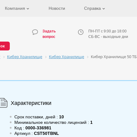
Компания
Новости
Справка
Задать
ПН-ПТ с 9:00 до 18:00
вопрос
СБ-ВС - выходные дни
нок
т
Кибер Хранилище
Кибер Хранилище
Кибер Хранилище 50 ТБ
Характеристики
Срок поставки, дней :
10
Минимальное количество лицензий :
1
Код :
0000-336981
Артикул :
CST50TBNL