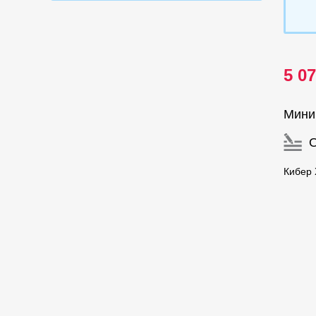
5 0
Мини
Кибер 