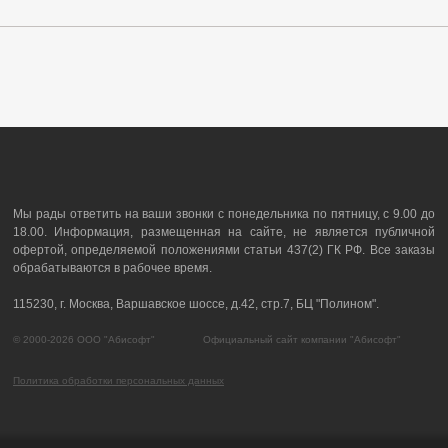
Мы рады ответить на ваши звонки с понедельника по пятницу, с 9.00 до
18.00. Информация, размещенная на сайте, не является публичной
офертой, определяемой положениями статьи 437(2) ГК РФ. Все заказы
обрабатываются в рабочее время.
115230, г. Москва, Варшавское шоссе, д.42, стр.7, БЦ "Полином".
© 2000-2026 ООО "Абисофт" Официальный сайт компании "Абисофт"
Политика обработки персональных данных