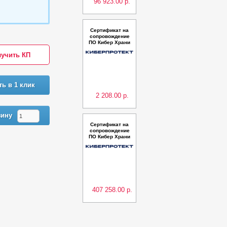
96 923.00 р.
Сертификат на
сопровождение
ПО Кибер Храни
лище 1 ТБ – Пер
учить КП
еход на новую в
ерсию
ть в 1 клик
2 208.00 р.
зину
Сертификат на
сопровождение
ПО Кибер Храни
лище 100 ТБ – п
родление на 2 г
ода
407 258.00 р.
Предыдующая
Следующая
Сертификат на
сопровождение