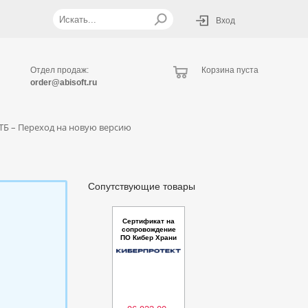
Вход
Отдел продаж:
Корзина пуста
order@abisoft.ru
ТБ – Переход на новую версию
Сопутствующие товары
Сертификат на
сопровождение
ПО Кибер Храни
лище 10 ТБ – пр
одление на 4 го
да