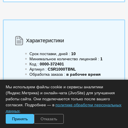
Характеристики
Срок поставки, дней :
10
Минимальное количество лицензий :
1
Код :
0000-372401
Артикул :
CSR1000TBNL
Обработка заказа :
в рабочее время
Мы используем файлы cookie и сервисы аналитики
(Яндекс.Метрика) и онлайн-чата (JivoSite) для улучшения
работы сайта. Они подключаются только после вашего
7 703 999.00
a
Получить КП
согласия. Подробнее — в
политике обработки персональных
данных
.
Минимальное количество
Принять
Отказать
Купить в 1 клик
лицензий: 1