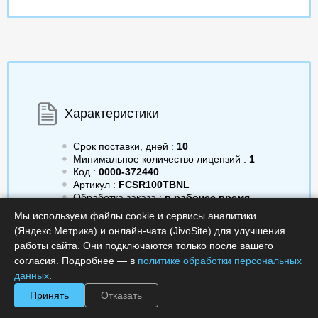
Характеристики
Срок поставки, дней :
10
Минимальное количество лицензий :
1
Код :
0000-372440
Артикул :
FCSR100TBNL
Обработка заказа :
в рабочее время
Мы используем файлы cookie и сервисы аналитики
(Яндекс.Метрика) и онлайн-чата (JivoSite) для улучшения
работы сайта. Они подключаются только после вашего
согласия. Подробнее — в
политике обработки персональных
1 279 756.00
a
Получить КП
данных
.
Принять
Отказать
Минимальное количество
Купить в 1 клик