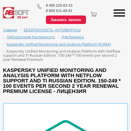
8 495 225-03-33
8 800 511-49-43
Заказать звонок
БЕЗОПАСНОСТЬ, АНТИВИРУСЫ
Главная
Лаборатория Касперского
Для бизнеса
Kaspersky Unified Monitoring and Analysis Platform (KUMA)
Kaspersky Unified Monitoring and Analysis Platform with Netflow
support and TI Russian Edition. 150-249 * 100 events per second 2
year Renewal Premium
KASPERSKY UNIFIED MONITORING AND
ANALYSIS PLATFORM WITH NETFLOW
SUPPORT AND TI RUSSIAN EDITION. 150-249 *
100 EVENTS PER SECOND 2 YEAR RENEWAL
PREMIUM LICENSE - ЛИЦЕНЗИЯ