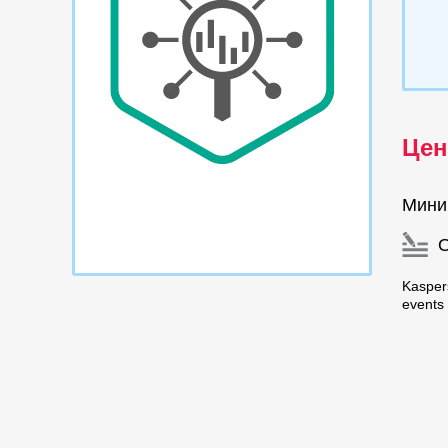
Цен
Мини
Kaspers
events