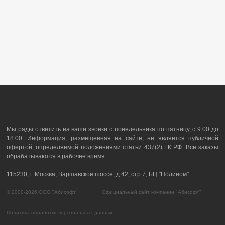
Мы рады ответить на ваши звонки с понедельника по пятницу, с 9.00 до
18.00. Информация, размещенная на сайте, не является публичной
офертой, определяемой положениями статьи 437(2) ГК РФ. Все заказы
обрабатываются в рабочее время.
115230, г. Москва, Варшавское шоссе, д.42, стр.7, БЦ "Полином".
© 2000-2026 ООО "Абисофт" Официальный сайт компании "Абисофт"
Политика обработки персональных данных