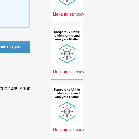
events per seco
nd 3 year Base P
rem
Цена по запросу
Kaspersky Unifie
d Monitoring and
Analysis Platfor
m with AI Russia
осить цену
n Edition. 10-14 *
100 events per s
econd 2 year Ba
se Premium Lice
nse - Лицензия
Цена по запросу
 1000-1499 * 100
Kaspersky Unifie
d Monitoring and
Analysis Platfor
m GosSOPKA co
mpatible with Net
flow support Rus
sian Edition. 250
-499 * 100 event
s per second 2 y
ear Ba
Цена по запросу