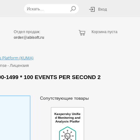
Вход
Отдел продаж:
Корзина пуста
order@abisoft.ru
is Platform (KUMA)
cense - Лицензия
0-1499 * 100 EVENTS PER SECOND 2
Сопутствующие товары
Kaspersky Unifie
d Monitoring and
Analysis Platfor
m with Netflow s
upport, TI and AI
Russian Edition.
2500-4999 * 100