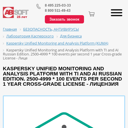
8 495 225-03-33
8 800 511-49-43
Заказать звонок
БЕЗОПАСНОСТЬ, АНТИВИРУСЫ
Главная
Лаборатория Касперского
Для бизнеса
Kaspersky Unified Monitoring and Analysis Platform (KUMA)
Kaspersky Unified Monitoring and Analysis Platform with TI and AI
Russian Edition. 2500-4999 * 100 events per second 1 year Cross-grade
License - Лице
KASPERSKY UNIFIED MONITORING AND
ANALYSIS PLATFORM WITH TI AND AI RUSSIAN
EDITION. 2500-4999 * 100 EVENTS PER SECOND
1 YEAR CROSS-GRADE LICENSE - ЛИЦЕНЗИЯ