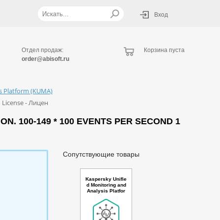
Вход
Отдел продаж:
Корзина пуста
order@abisoft.ru
is Platform (KUMA)
m License - Лицен
N. 100-149 * 100 EVENTS PER SECOND 1
Сопутствующие товары
Kaspersky Unifie
d Monitoring and
Analysis Platfor
m GosSOPKA co
mpatible with Net
flow support and
AI Russian Editio