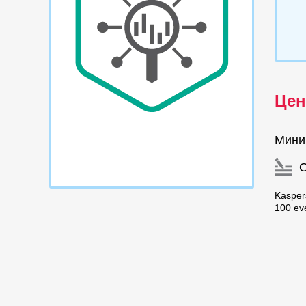
Цен
Мини
Kaspers
100 ev