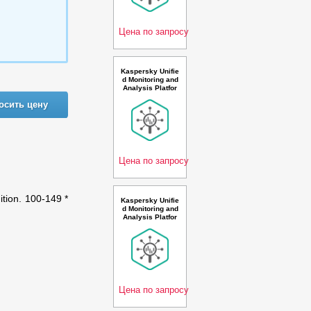
n. 1000-1499 * 1
00 events per se
cond
Цена по запросу
Kaspersky Unifie
d Monitoring and
Analysis Platfor
m GosSOPKA co
осить цену
mpatible with Net
flow support Rus
sian Edition. 250
0-4999 * 100 eve
nts per second 1
year
Цена по запросу
ition. 100-149 *
Kaspersky Unifie
d Monitoring and
Analysis Platfor
m, GosSOPKA c
ompatible and AI
Russian Edition.
10-14 * 100 even
ts per second 1
year Base Premi
um Lice
Цена по запросу