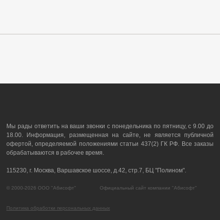
Мы рады ответить на ваши звонки с понедельника по пятницу, с 9.00 до
18.00. Информация, размещенная на сайте, не является публичной
офертой, определяемой положениями статьи 437(2) ГК РФ. Все заказы
обрабатываются в рабочее время.
115230, г. Москва, Варшавское шоссе, д.42, стр.7, БЦ "Полином".
© 2000-2026 ООО "Абисофт" Официальный сайт компании "Абисофт"
Политика обработки персональных данных