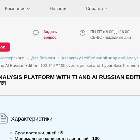
Компания
Новости
Справка
Задать
ПН-ПТ с 9:00 до 18:00
вопрос
СБ-ВС - выходные дни
нок
Касперского
Для бизнеса
Kaspersky Unified Monitoring and Analys
nd AI Russian Edition. 100-149 * 100 events per second 1 year Base Premiu
LYSIS PLATFORM WITH TI AND AI RUSSIAN EDITIO
ИЯ
Характеристики
Срок поставки, дней :
5
Минимальное количество лицензий :
100