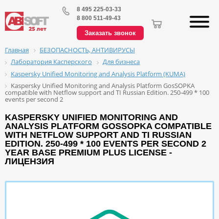
8 495 225-03-33
8 800 511-49-43
Заказать звонок
БЕЗОПАСНОСТЬ, АНТИВИРУСЫ
Главная
Лаборатория Касперского
Для бизнеса
Kaspersky Unified Monitoring and Analysis Platform (KUMA)
Kaspersky Unified Monitoring and Analysis Platform GosSOPKA
compatible with Netflow support and TI Russian Edition. 250-499 * 100
events per second 2
KASPERSKY UNIFIED MONITORING AND
ANALYSIS PLATFORM GOSSOPKA COMPATIBLE
WITH NETFLOW SUPPORT AND TI RUSSIAN
EDITION. 250-499 * 100 EVENTS PER SECOND 2
YEAR BASE PREMIUM PLUS LICENSE -
ЛИЦЕНЗИЯ