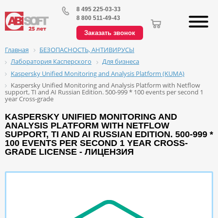
8 495 225-03-33
8 800 511-49-43
Заказать звонок
БЕЗОПАСНОСТЬ, АНТИВИРУСЫ
Главная
Лаборатория Касперского
Для бизнеса
Kaspersky Unified Monitoring and Analysis Platform (KUMA)
Kaspersky Unified Monitoring and Analysis Platform with Netflow
support, TI and AI Russian Edition. 500-999 * 100 events per second 1
year Cross-grade
KASPERSKY UNIFIED MONITORING AND
ANALYSIS PLATFORM WITH NETFLOW
SUPPORT, TI AND AI RUSSIAN EDITION. 500-999 *
100 EVENTS PER SECOND 1 YEAR CROSS-
GRADE LICENSE - ЛИЦЕНЗИЯ