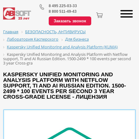
8 495 225-03-33
8 800 511-49-43
Заказать звонок
БЕЗОПАСНОСТЬ, АНТИВИРУСЫ
Главная
Лаборатория Касперского
Для бизнеса
Kaspersky Unified Monitoring and Analysis Platform (KUMA)
Kaspersky Unified Monitoring and Analysis Platform with Netflow
support, TI and AI Russian Edition. 1500-2499 * 100 events per second
3 year Cross-gra
KASPERSKY UNIFIED MONITORING AND
ANALYSIS PLATFORM WITH NETFLOW
SUPPORT, TI AND AI RUSSIAN EDITION. 1500-
2499 * 100 EVENTS PER SECOND 3 YEAR
CROSS-GRADE LICENSE - ЛИЦЕНЗИЯ