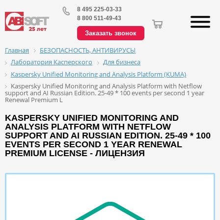
8 495 225-03-33
8 800 511-49-43
Заказать звонок
БЕЗОПАСНОСТЬ, АНТИВИРУСЫ
Главная
Лаборатория Касперского
Для бизнеса
Kaspersky Unified Monitoring and Analysis Platform (KUMA)
Kaspersky Unified Monitoring and Analysis Platform with Netflow
support and AI Russian Edition. 25-49 * 100 events per second 1 year
Renewal Premium L
KASPERSKY UNIFIED MONITORING AND
ANALYSIS PLATFORM WITH NETFLOW
SUPPORT AND AI RUSSIAN EDITION. 25-49 * 100
EVENTS PER SECOND 1 YEAR RENEWAL
PREMIUM LICENSE - ЛИЦЕНЗИЯ