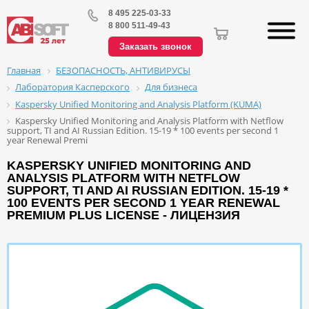
8 495 225-03-33
8 800 511-49-43
Заказать звонок
БЕЗОПАСНОСТЬ, АНТИВИРУСЫ
Главная
Лаборатория Касперского
Для бизнеса
Kaspersky Unified Monitoring and Analysis Platform (KUMA)
Kaspersky Unified Monitoring and Analysis Platform with Netflow
support, TI and AI Russian Edition. 15-19 * 100 events per second 1
year Renewal Premi
KASPERSKY UNIFIED MONITORING AND
ANALYSIS PLATFORM WITH NETFLOW
SUPPORT, TI AND AI RUSSIAN EDITION. 15-19 *
100 EVENTS PER SECOND 1 YEAR RENEWAL
PREMIUM PLUS LICENSE - ЛИЦЕНЗИЯ