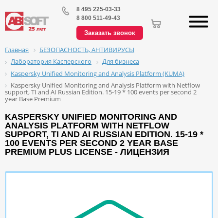
8 495 225-03-33
8 800 511-49-43
Заказать звонок
БЕЗОПАСНОСТЬ, АНТИВИРУСЫ
Главная
Лаборатория Касперского
Для бизнеса
Kaspersky Unified Monitoring and Analysis Platform (KUMA)
Kaspersky Unified Monitoring and Analysis Platform with Netflow
support, TI and AI Russian Edition. 15-19 * 100 events per second 2
year Base Premium
KASPERSKY UNIFIED MONITORING AND
ANALYSIS PLATFORM WITH NETFLOW
SUPPORT, TI AND AI RUSSIAN EDITION. 15-19 *
100 EVENTS PER SECOND 2 YEAR BASE
PREMIUM PLUS LICENSE - ЛИЦЕНЗИЯ