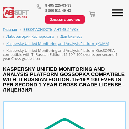
8 495 225-03-33
8 800 511-49-43
Заказать звонок
БЕЗОПАСНОСТЬ, АНТИВИРУСЫ
Главная
Лаборатория Касперского
Для бизнеса
Kaspersky Unified Monitoring and Analysis Platform (KUMA)
Kaspersky Unified Monitoring and Analysis Platform GosSOPKA
compatible with TI Russian Edition. 15-19 * 100 events per second 1
year Cross-grade Licen
KASPERSKY UNIFIED MONITORING AND
ANALYSIS PLATFORM GOSSOPKA COMPATIBLE
WITH TI RUSSIAN EDITION. 15-19 * 100 EVENTS
PER SECOND 1 YEAR CROSS-GRADE LICENSE -
ЛИЦЕНЗИЯ