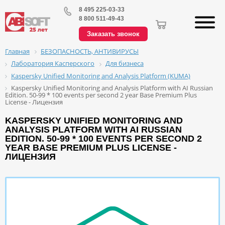
8 495 225-03-33
8 800 511-49-43
Заказать звонок
БЕЗОПАСНОСТЬ, АНТИВИРУСЫ
Главная
Лаборатория Касперского
Для бизнеса
Kaspersky Unified Monitoring and Analysis Platform (KUMA)
Kaspersky Unified Monitoring and Analysis Platform with AI Russian
Edition. 50-99 * 100 events per second 2 year Base Premium Plus
License - Лицензия
KASPERSKY UNIFIED MONITORING AND
ANALYSIS PLATFORM WITH AI RUSSIAN
EDITION. 50-99 * 100 EVENTS PER SECOND 2
YEAR BASE PREMIUM PLUS LICENSE -
ЛИЦЕНЗИЯ