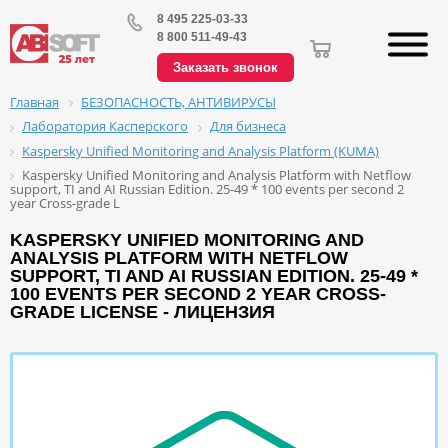
8 495 225-03-33
8 800 511-49-43
Заказать звонок
БЕЗОПАСНОСТЬ, АНТИВИРУСЫ
Главная
Лаборатория Касперского
Для бизнеса
Kaspersky Unified Monitoring and Analysis Platform (KUMA)
Kaspersky Unified Monitoring and Analysis Platform with Netflow
support, TI and AI Russian Edition. 25-49 * 100 events per second 2
year Cross-grade L
KASPERSKY UNIFIED MONITORING AND
ANALYSIS PLATFORM WITH NETFLOW
SUPPORT, TI AND AI RUSSIAN EDITION. 25-49 *
100 EVENTS PER SECOND 2 YEAR CROSS-
GRADE LICENSE - ЛИЦЕНЗИЯ