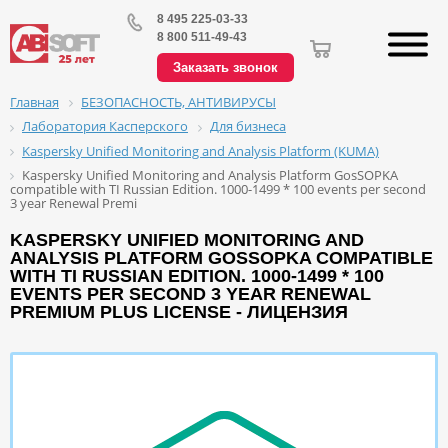
8 495 225-03-33
8 800 511-49-43
Заказать звонок
БЕЗОПАСНОСТЬ, АНТИВИРУСЫ
Главная
Лаборатория Касперского
Для бизнеса
Kaspersky Unified Monitoring and Analysis Platform (KUMA)
Kaspersky Unified Monitoring and Analysis Platform GosSOPKA
compatible with TI Russian Edition. 1000-1499 * 100 events per second
3 year Renewal Premi
KASPERSKY UNIFIED MONITORING AND
ANALYSIS PLATFORM GOSSOPKA COMPATIBLE
WITH TI RUSSIAN EDITION. 1000-1499 * 100
EVENTS PER SECOND 3 YEAR RENEWAL
PREMIUM PLUS LICENSE - ЛИЦЕНЗИЯ