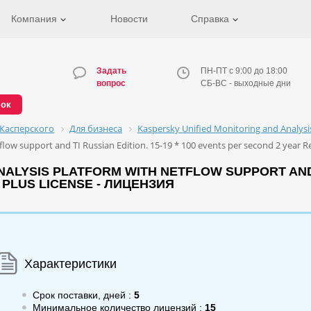
Компания
Новости
Справка
Задать
ПН-ПТ с 9:00 до 18:00
вопрос
СБ-ВС - выходные дни
нок
Касперского
Для бизнеса
Kaspersky Unified Monitoring and Analys
flow support and TI Russian Edition. 15-19 * 100 events per second 2 year
ALYSIS PLATFORM WITH NETFLOW SUPPORT AND TI
PLUS LICENSE - ЛИЦЕНЗИЯ
Характеристики
Срок поставки, дней :
5
Минимальное количество лицензий :
15