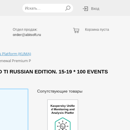
Вход
Отдел продаж:
Корзина пуста
order@abisoft.ru
is Platform (KUMA)
 Renewal Premium P
 RUSSIAN EDITION. 15-19 * 100 EVENTS
Сопутствующие товары
Kaspersky Unifie
d Monitoring and
Analysis Platfor
m GosSOPKA co
mpatible with Net
flow support Rus
sian Edition. 100