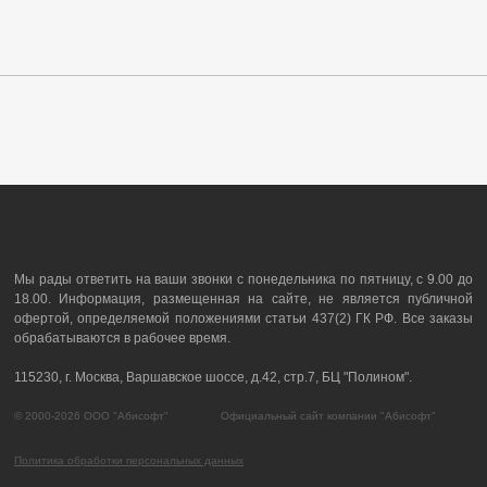
Мы рады ответить на ваши звонки с понедельника по пятницу, с 9.00 до
18.00. Информация, размещенная на сайте, не является публичной
офертой, определяемой положениями статьи 437(2) ГК РФ. Все заказы
обрабатываются в рабочее время.
115230, г. Москва, Варшавское шоссе, д.42, стр.7, БЦ "Полином".
© 2000-2026 ООО "Абисофт" Официальный сайт компании "Абисофт"
Политика обработки персональных данных