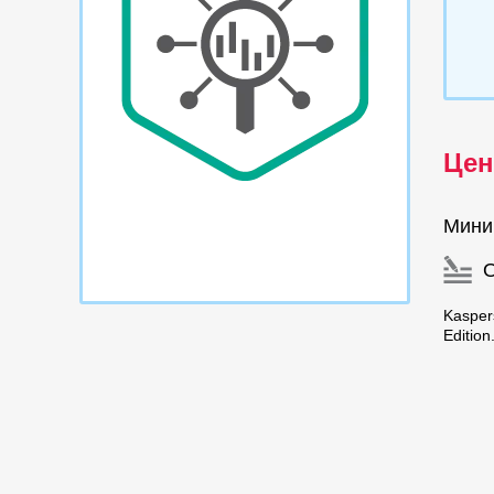
Цен
Мини
Kasper
Editio