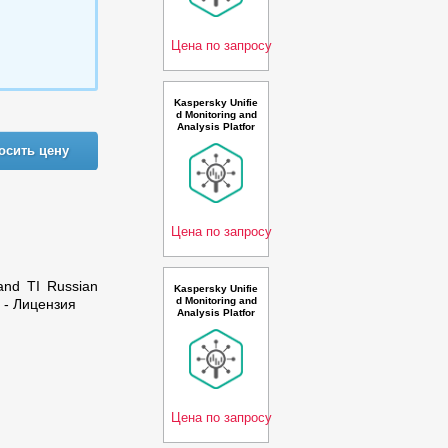
0-1499 * 100 eve
nts per second 2
year
Цена по запросу
Kaspersky Unifie
d Monitoring and
Analysis Platfor
m GosSOPKA co
осить цену
mpatible with Net
flow support and
AI Russian Editio
n. 100-149 * 100
events per seco
nd 3
Цена по запросу
 and TI Russian
Kaspersky Unifie
d Monitoring and
e - Лицензия
Analysis Platfor
m GosSOPKA co
mpatible with Net
flow, TI and AI R
ussian Edition. 2
5-49 * 100 event
s per second 1 y
ear C
Цена по запросу