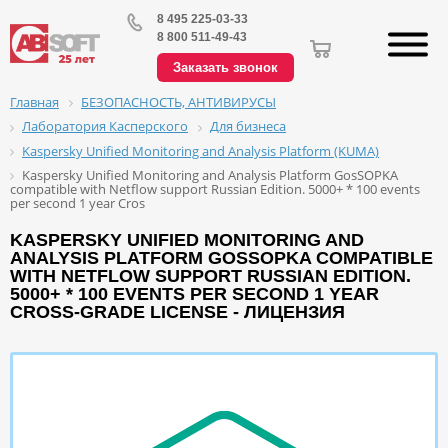
8 495 225-03-33
8 800 511-49-43
Заказать звонок
БЕЗОПАСНОСТЬ, АНТИВИРУСЫ
Главная
Лаборатория Касперского
Для бизнеса
Kaspersky Unified Monitoring and Analysis Platform (KUMA)
Kaspersky Unified Monitoring and Analysis Platform GosSOPKA
compatible with Netflow support Russian Edition. 5000+ * 100 events
per second 1 year Cros
KASPERSKY UNIFIED MONITORING AND
ANALYSIS PLATFORM GOSSOPKA COMPATIBLE
WITH NETFLOW SUPPORT RUSSIAN EDITION.
5000+ * 100 EVENTS PER SECOND 1 YEAR
CROSS-GRADE LICENSE - ЛИЦЕНЗИЯ