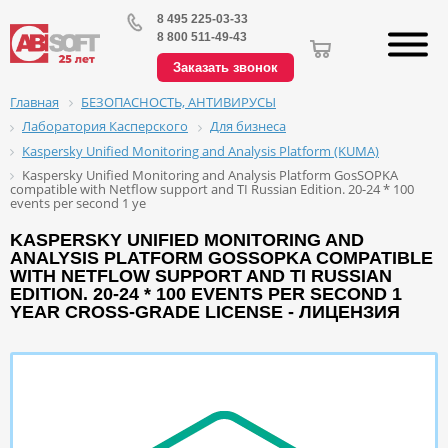
8 495 225-03-33
8 800 511-49-43
Заказать звонок
БЕЗОПАСНОСТЬ, АНТИВИРУСЫ
Главная
Лаборатория Касперского
Для бизнеса
Kaspersky Unified Monitoring and Analysis Platform (KUMA)
Kaspersky Unified Monitoring and Analysis Platform GosSOPKA
compatible with Netflow support and TI Russian Edition. 20-24 * 100
events per second 1 ye
KASPERSKY UNIFIED MONITORING AND
ANALYSIS PLATFORM GOSSOPKA COMPATIBLE
WITH NETFLOW SUPPORT AND TI RUSSIAN
EDITION. 20-24 * 100 EVENTS PER SECOND 1
YEAR CROSS-GRADE LICENSE - ЛИЦЕНЗИЯ