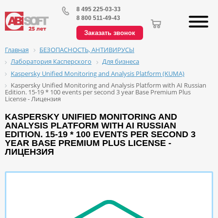
8 495 225-03-33
8 800 511-49-43
Заказать звонок
БЕЗОПАСНОСТЬ, АНТИВИРУСЫ
Главная
Лаборатория Касперского
Для бизнеса
Kaspersky Unified Monitoring and Analysis Platform (KUMA)
Kaspersky Unified Monitoring and Analysis Platform with AI Russian
Edition. 15-19 * 100 events per second 3 year Base Premium Plus
License - Лицензия
KASPERSKY UNIFIED MONITORING AND
ANALYSIS PLATFORM WITH AI RUSSIAN
EDITION. 15-19 * 100 EVENTS PER SECOND 3
YEAR BASE PREMIUM PLUS LICENSE -
ЛИЦЕНЗИЯ