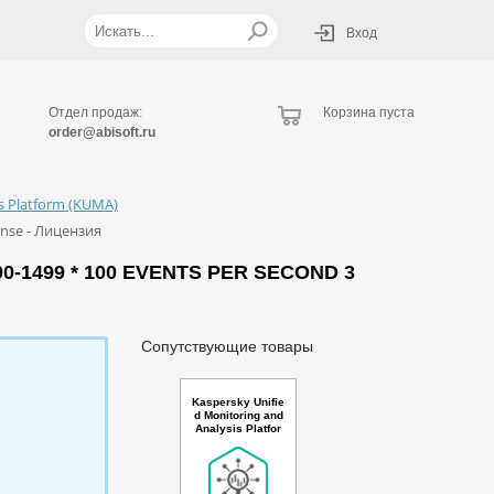
Вход
Отдел продаж:
Корзина пуста
order@abisoft.ru
is Platform (KUMA)
cense - Лицензия
0-1499 * 100 EVENTS PER SECOND 3
Сопутствующие товары
Kaspersky Unifie
d Monitoring and
Analysis Platfor
m with AI Russia
n Edition. 25-49 *
100 events per s
econd 2 year Ba