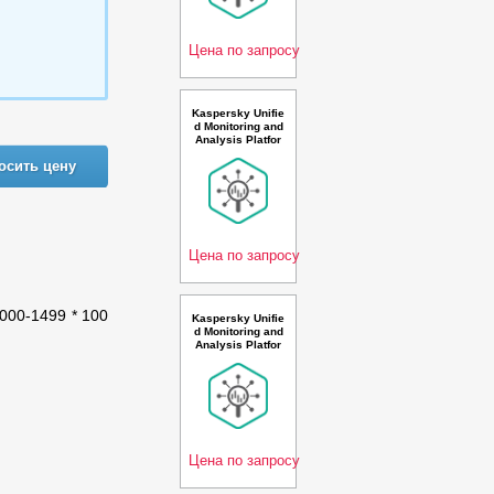
se Premium Plus
License - Лиценз
ия
Цена по запросу
Kaspersky Unifie
d Monitoring and
Analysis Platfor
m with AI Russia
осить цену
n Edition. 15-19 *
100 events per s
econd 2 year Re
newal Premium
License - Лиценз
ия
Цена по запросу
 1000-1499 * 100
Kaspersky Unifie
d Monitoring and
Analysis Platfor
m with TI and AI
Russian Edition.
15-19 * 100 even
ts per second 3
year Renewal Pr
emium Plus Lice
nse -
Цена по запросу