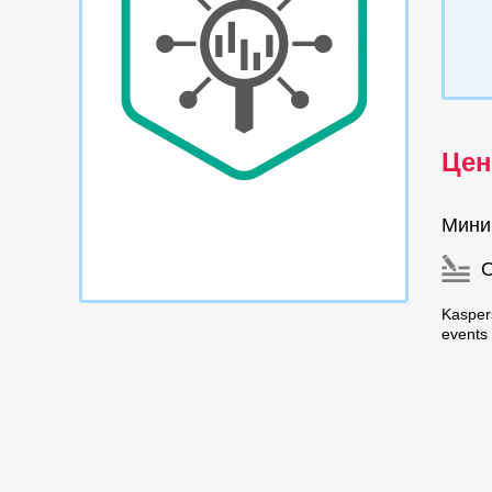
Цен
Мини
Kaspers
events