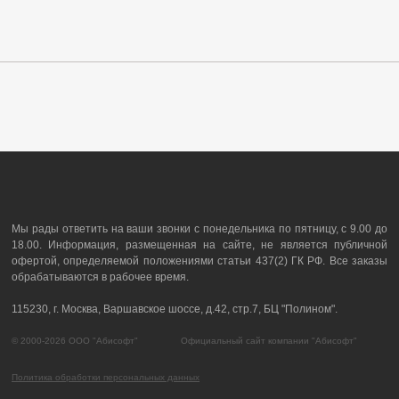
Мы рады ответить на ваши звонки с понедельника по пятницу, с 9.00 до
18.00. Информация, размещенная на сайте, не является публичной
офертой, определяемой положениями статьи 437(2) ГК РФ. Все заказы
обрабатываются в рабочее время.
115230, г. Москва, Варшавское шоссе, д.42, стр.7, БЦ "Полином".
© 2000-2026 ООО "Абисофт" Официальный сайт компании "Абисофт"
Политика обработки персональных данных