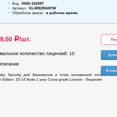
Код :
0000-162097
Артикул :
KL4892RAKFW
Обработка заказа :
в рабочее время
09.50
/шт.
a
Пол
мальное количество лицензий: 10
Купи
Описание
В кор
sky Security для банкоматов и точек мгновенной оплаты Compl
n Edition. 10-14 Node 1 year Cross-grade License - Лицензия