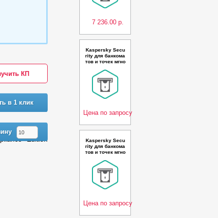
e License - Лице
нзия
7 236.00 р.
Kaspersky Secu
rity для банкома
тов и точек мгно
венной оплаты
учить КП
Compliance Editi
on Russian Editi
on. 500-999 Nod
e 3 year Base Pr
emium License -
ть в 1 клик
Лицензия
Цена по запросу
зину
iance Edition
Kaspersky Secu
rity для банкома
тов и точек мгно
венной оплаты
Compliance Editi
on Russian Editi
on. 25-49 Node 2
year Educational
Renewal License
- Лиценз
Цена по запросу