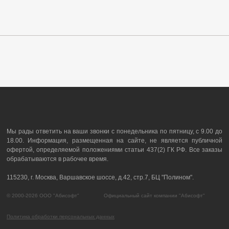
Мы рады ответить на ваши звонки с понедельника по пятницу, с 9.00 до
18.00. Информация, размещенная на сайте, не является публичной
офертой, определяемой положениями статьи 437(2) ГК РФ. Все заказы
обрабатываются в рабочее время.
115230, г. Москва, Варшавское шоссе, д.42, стр.7, БЦ "Полином".
© 2000-2026 ООО "Абисофт" Официальный сайт компании "Абисофт"
Политика обработки персональных данных