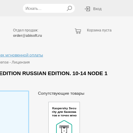
Вход
Отдел продаж:
Корзина пуста
order@abisoft.ru
очек мгновенной оплаты
cense - Лицензия
ION RUSSIAN EDITION. 10-14 NODE 1
Сопутствующие товары
Kaspersky Secu
rity для банкома
тов и точек мгно
венной оплаты
Russian Edition.
150-249 Node 2
year Cross-grad