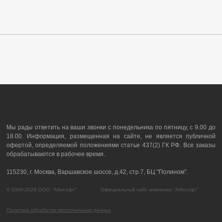
Мы рады ответить на ваши звонки с понедельника по пятницу, с 9.00 до
18.00. Информация, размещенная на сайте, не является публичной
офертой, определяемой положениями статьи 437(2) ГК РФ. Все заказы
обрабатываются в рабочее время.
115230, г. Москва, Варшавское шоссе, д.42, стр.7, БЦ "Полином".
© 2000-2026 ООО "Абисофт" Официальный сайт компании "Абисофт"
Политика обработки персональных данных