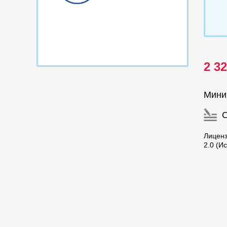
2 3
Мини
Лицен
2.0 (И