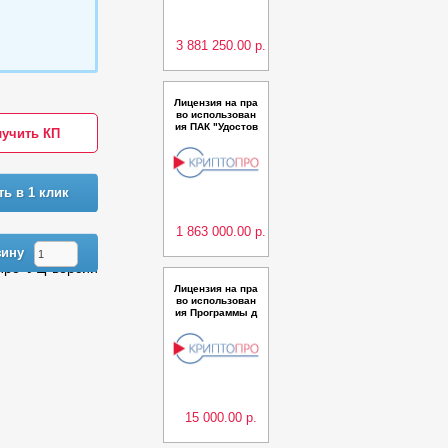
сс КС2 до 20 00
0 польз.
3 881 250.00 р.
Лицензия на пра
во использован
ия ПАК "Удостов
учить КП
еряющий центр
"КриптоПро УЦ"
версии 2.0 (Исп
олнение 16) кла
сс КС3 до 1 000
ть в 1 клик
польз.
1 863 000.00 р.
зину
Про УЦ версии
Лицензия на пра
во использован
ия Программы д
ля распознаван
ия идентификац
ионных карт ли
чности "Smart I
DReader" в сост
аве ПО "Сервис
обеспечения ра
боты О
15 000.00 р.