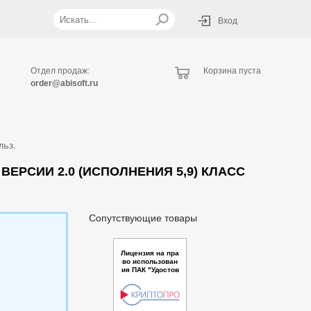
Вход
Отдел продаж:
Корзина пуста
order@abisoft.ru
льз.
РСИИ 2.0 (ИСПОЛНЕНИЯ 5,9) КЛАСС
Сопутствующие товары
Лицензия на пра
во использован
ия ПАК "Удостов
еряющий центр
"КриптоПро УЦ"
версии 2.0 (Исп
олнения 5,9) кла