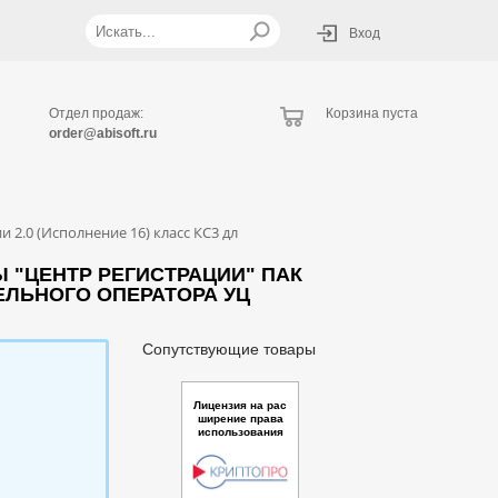
Вход
Отдел продаж:
Корзина пуста
order@abisoft.ru
2.0 (Исполнение 16) класс КС3 дл
"ЦЕНТР РЕГИСТРАЦИИ" ПАК
ТЕЛЬНОГО ОПЕРАТОРА УЦ
Сопутствующие товары
Лицензия на рас
ширение права
использования
ПАК "Удостовер
яющий центр "К
риптоПро УЦ" ве
рсии 2.0 (Испол