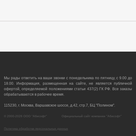
Мы рады ответить на ваши звонки с понедельника по пятницу, с 9.00 до
18.00. Информация, размещенная на сайте, не является публичной
офертой, определяемой положениями статьи 437(2) ГК РФ. Все заказы
обрабатываются в рабочее время.
115230, г. Москва, Варшавское шоссе, д.42, стр.7, БЦ "Полином".
© 2000-2026 ООО "Абисофт" Официальный сайт компании "Абисофт"
Политика обработки персональных данных