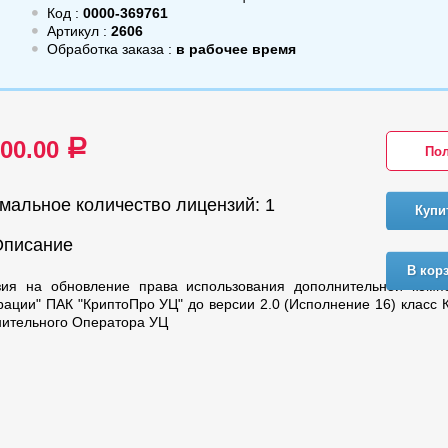
Код :
0000-369761
Артикул :
2606
Обработка заказа :
в рабочее время
000.00
a
Пол
мальное количество лицензий: 1
Купи
Описание
В кор
зия на обновление права использования дополнительной комп
рации" ПАК "КриптоПро УЦ" до версии 2.0 (Исполнение 16) класс 
ительного Оператора УЦ