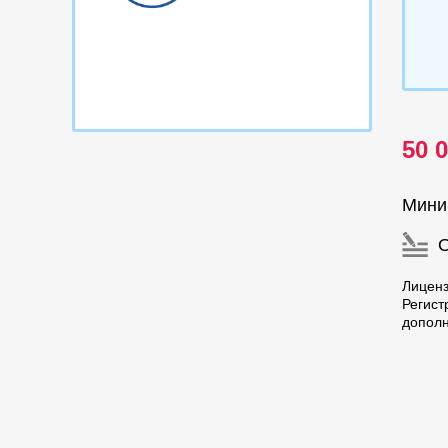
50 
Мини
Лицен
Регист
дополн