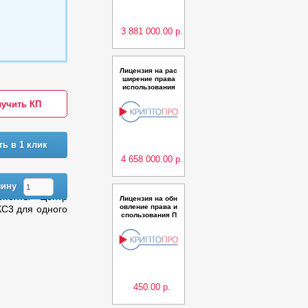
нение 15) класс
КС2 на 10 000 п
ользователей
3 881 000.00 р.
Лицензия на рас
ширение права
использования
ПАК "Удостовер
учить КП
яющий центр "К
риптоПро УЦ" ве
рсии 2.0 (Испол
нение 16) класс
КС3 на 10 000 п
ть в 1 клик
ользователей
4 658 000.00 р.
зину
оненты "Центр
Лицензия на обн
овление права и
КС3 для одного
спользования П
О КриптоПро Re
vocation Provide
r до версии ПО
КриптоПро Revo
cation Provider и
з состава СКЗИ
КриптоПро CSP
в
450.00 р.