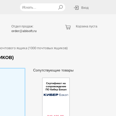
Вход
Отдел продаж:
Корзина пуста
order@abisoft.ru
почтового ящика (1000 почтовых ящиков)
ИКОВ)
Сопутствующие товары
Сертификат на
сопровождение
ПО Кибер Бэкап
Расширенная ре
дакция для плат
формы виртуал
изации – Продле
ние на 4 года