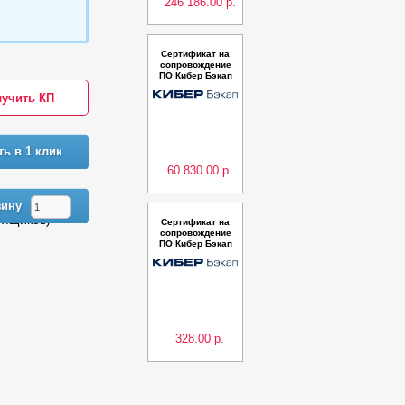
246 186.00 р.
Сертификат на
сопровождение
ПО Кибер Бэкап
Расширенная ре
учить КП
дакция для почт
ового ящика (10
00 почтовых ящ
иков)
ть в 1 клик
60 830.00 р.
зину
 ящиков)
Сертификат на
сопровождение
ПО Кибер Бэкап
Расширенная ре
дакция для почт
ового ящика (5 п
очтовых ящико
в)
328.00 р.
Предыдующая
Следующая
Сертификат на
сопровождение