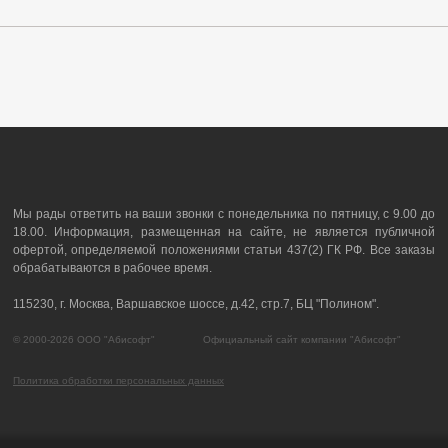
Мы рады ответить на ваши звонки с понедельника по пятницу, с 9.00 до
18.00. Информация, размещенная на сайте, не является публичной
офертой, определяемой положениями статьи 437(2) ГК РФ. Все заказы
обрабатываются в рабочее время.
115230, г. Москва, Варшавское шоссе, д.42, стр.7, БЦ "Полином".
© 2000-2026 ООО "Абисофт" Официальный сайт компании "Абисофт"
Политика обработки персональных данных