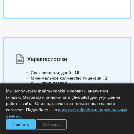
Характеристики
Срок поставки, дней :
10
Минимальное количество лицензий :
1
Код :
0000-371898
Артикул :
EPCACRN4
Мы используем файлы cookie и сервисы аналитики
Обработка заказа :
в рабочее время
(Яндекс.Метрика) и онлайн-чата (JivoSite) для улучшения
работы сайта. Они подключаются только после вашего
согласия. Подробнее — в
политике обработки персональных
данных
.
6 622.00
a
Принять
Отказать
Получить КП