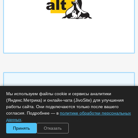
Мы используем файлы cookie и сервисы аналитики
Характеристики
(Яндекс.Метрика) и онлайн-чата (JivoSite) для улучшения
работы сайта. Они подключаются только после вашего
Срок поставки, дней :
14
согласия. Подробнее — в
политике обработки персональных
Минимальное количество лицензий :
1
данных
.
Код :
0000-341607
Артикул :
ALT11-0100S-UP-F
Принять
Отказать
Обработка заказа :
в рабочее время