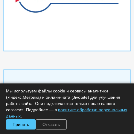
Мы используем файлы cookie и сервисы аналитики
Характеристики
(Яндекс.Метрика) и онлайн-чата (JivoSite) для улучшения
работы сайта. Они подключаются только после вашего
Срок поставки, дней :
14
согласия. Подробнее — в
политике обработки персональных
Минимальное количество лицензий :
1
Код :
0000-358066
данных
.
Обработка заказа :
в рабочее время
Принять
Отказать