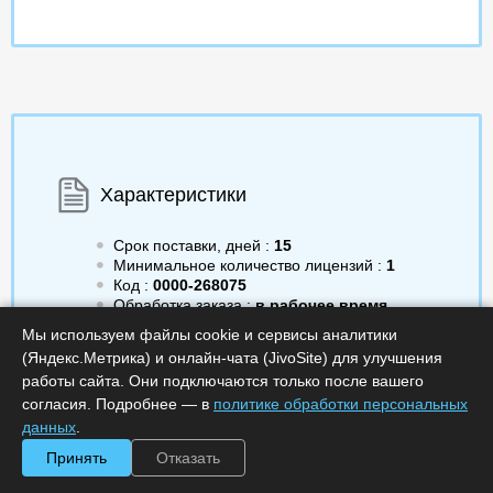
Характеристики
Срок поставки, дней :
15
Минимальное количество лицензий :
1
Код :
0000-268075
Обработка заказа :
в рабочее время
Мы используем файлы cookie и сервисы аналитики
(Яндекс.Метрика) и онлайн-чата (JivoSite) для улучшения
работы сайта. Они подключаются только после вашего
согласия. Подробнее — в
политике обработки персональных
61 148.00
a
Получить КП
данных
.
Принять
Отказать
Минимальное количество
Купить в 1 клик