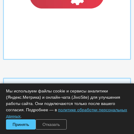
Мы используем файлы cookie и сервисы аналитики
(Яндекс.Метрика) и онлайн-чата (JivoSite) для улучшения
Характеристики
работы сайта. Они подключаются только после вашего
согласия. Подробнее — в
политике обработки персональных
Срок поставки, дней :
10
данных
.
Минимальное количество лицензий :
1
Код :
0000-286972
Принять
Отказать
Артикул :
IBGX03ELEBMC9