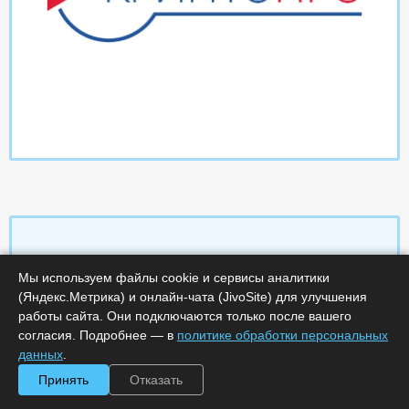
Мы используем файлы cookie и сервисы аналитики
Характеристики
(Яндекс.Метрика) и онлайн-чата (JivoSite) для улучшения
работы сайта. Они подключаются только после вашего
Срок поставки, дней :
14
согласия. Подробнее — в
политике обработки персональных
Минимальное количество лицензий :
1
данных
.
Код :
0000-358890
Обработка заказа :
в рабочее время
Принять
Отказать